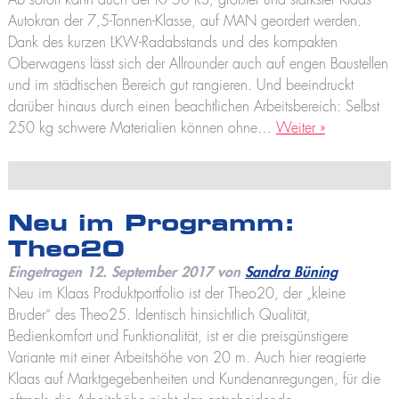
Ab sofort kann auch der K750 RS, größter und stärkster Klaas
Theo25 V
Autokran der 7,5-Tonnen-Klasse, auf MAN geordert werden.
Rudi21
Dank des kurzen LKW-Radabstands und des kompakten
Lutz
Oberwagens lässt sich der Allrounder auch auf engen Baustellen
Feuerwehr
und im städtischen Bereich gut rangieren. Und beeindruckt
Theo20 FW
darüber hinaus durch einen beachtlichen Arbeitsbereich: Selbst
Löscharm
250 kg schwere Materialien können ohne…
Weiter »
Alufiver
Multistar
Zubehör
Neu im Programm:
Theo20
Klaas at work – Das richtige Gerät für jeden Einsatz
Eingetragen
12. September 2017
von
Sandra Büning
Neu im Klaas Produktportfolio ist der Theo20, der „kleine
Bruder“ des Theo25. Identisch hinsichtlich Qualität,
Bedienkomfort und Funktionalität, ist er die preisgünstigere
Variante mit einer Arbeitshöhe von 20 m. Auch hier reagierte
Klaas auf Marktgegebenheiten und Kundenanregungen, für die