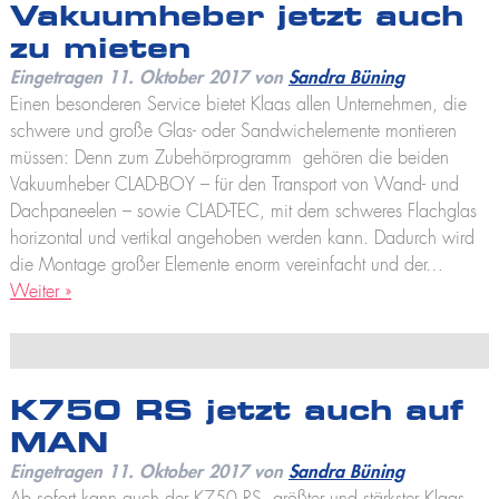
K2500
Vakuumheber jetzt auch
Praktikum
Kranführerschein Niederlassungen
Jobs und Karriere
Anhängerkrane
zu mieten
Stellenangebote
Unterweisung für Kranfahrer - Ascheberg
K280
Eingetragen
11. Oktober 2017
von
Sandra Büning
Ausbildung
K300 E
Unterweisung für Kranfahrer - Niederlassungen
Einen besonderen Service bietet Klaas allen Unternehmen, die
Praktikum
K21-30
schwere und große Glas- oder Sandwichelemente montieren
K23-33 City
müssen: Denn zum Zubehörprogramm gehören die beiden
K350 E
Vakuumheber CLAD-BOY – für den Transport von Wand- und
K400
Dachpaneelen – sowie CLAD-TEC, mit dem schweres Flachglas
Bauaufzüge
horizontal und vertikal angehoben werden kann. Dadurch wird
Toplight 21 Bau
die Montage großer Elemente enorm vereinfacht und der…
HV 26/6 KA
Weiter »
Möbelaufzüge
Toplight 21
Toplight 25
Topworker
Shorty 25
K750 RS jetzt auch auf
Roadrunner
MAN
Bigmover
Eingetragen
11. Oktober 2017
von
Sandra Büning
Hubarbeitsbühnen