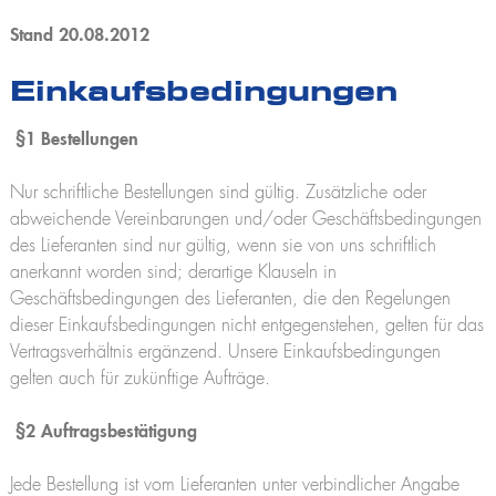
K2500
Praktikum
Kranführerschein Niederlassungen
Jobs und Karriere
Stand 20.08.2012
Anhängerkrane
Stellenangebote
Unterweisung für Kranfahrer - Ascheberg
K280
Ausbildung
Einkaufsbedingungen
K300 E
Unterweisung für Kranfahrer - Niederlassungen
Praktikum
K21-30
K23-33 City
§1 Bestellungen
K350 E
K400
Nur schriftliche Bestellungen sind gültig. Zusätzliche oder
Bauaufzüge
abweichende Vereinbarungen und/oder Geschäftsbedingungen
Toplight 21 Bau
des Lieferanten sind nur gültig, wenn sie von uns schriftlich
HV 26/6 KA
anerkannt worden sind; derartige Klauseln in
Geschäftsbedingungen des Lieferanten, die den Regelungen
Möbelaufzüge
dieser Einkaufsbedingungen nicht entgegenstehen, gelten für das
Toplight 21
Toplight 25
Vertragsverhältnis ergänzend. Unsere Einkaufsbedingungen
Topworker
gelten auch für zukünftige Aufträge.
Shorty 25
Roadrunner
§2 Auftragsbestätigung
Bigmover
Hubarbeitsbühnen
Jede Bestellung ist vom Lieferanten unter verbindlicher Angabe