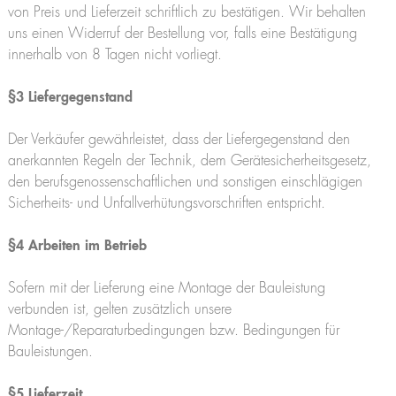
Theo25 V
von Preis und Lieferzeit schriftlich zu bestätigen. Wir behalten
Rudi21
uns einen Widerruf der Bestellung vor, falls eine Bestätigung
Lutz
innerhalb von 8 Tagen nicht vorliegt.
Feuerwehr
Theo20 FW
§3 Liefergegenstand
Löscharm
Alufiver
Der Verkäufer gewährleistet, dass der Liefergegenstand den
Multistar
anerkannten Regeln der Technik, dem Gerätesicherheitsgesetz,
Zubehör
den berufsgenossenschaftlichen und sonstigen einschlägigen
Sicherheits- und Unfallverhütungsvorschriften entspricht.
§4 Arbeiten im Betrieb
Klaas at work – Das richtige Gerät für jeden Einsatz
Sofern mit der Lieferung eine Montage der Bauleistung
verbunden ist, gelten zusätzlich unsere
Montage-/Reparaturbedingungen bzw. Bedingungen für
Bauleistungen.
§5 Lieferzeit