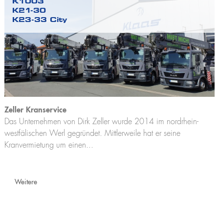
K1003
K21-30
K23-33 City
Zeller Kranservice
Das Unternehmen von Dirk Zeller wurde 2014 im nordrhein-
westfälischen Werl gegründet. Mittlerweile hat er seine
Kranvermietung um einen...
Weitere