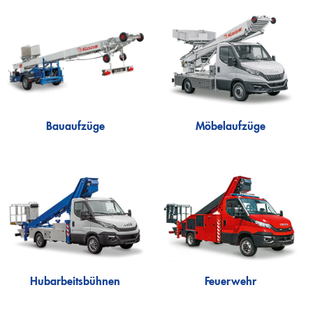
Theo25 V
Rudi21
Lutz
Feuerwehr
Theo20 FW
Löscharm
Alufiver
Multistar
Bauaufzüge
Möbelaufzüge
Zubehör
Klaas at work – Das richtige Gerät für jeden Einsatz
Hubarbeitsbühnen
Feuerwehr