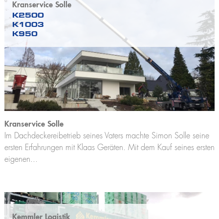
Kranservice Solle
K2500
K1003
K950
Kranservice Solle
Im Dachdeckereibetrieb seines Vaters machte Simon Solle seine
ersten Erfahrungen mit Klaas Geräten. Mit dem Kauf seines ersten
eigenen...
Kemmler Logistik