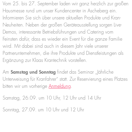
K2500
Vom 25. bis 27. September laden wir ganz herzlich zur großen
Praktikum
Kranführerschein Niederlassungen
Jobs und Karriere
Anhängerkrane
Hausmesse rund um unser Kundencenter in Ascheberg ein.
Stellenangebote
Unterweisung für Kranfahrer - Ascheberg
K280
Informieren Sie sich über unsere aktuellen Produkte und Kran-
Ausbildung
K300 E
Neuheiten. Neben der großen Geräteausstellung sorgen Live-
Unterweisung für Kranfahrer - Niederlassungen
Praktikum
K21-30
Demos, interessante Betriebsführungen und Catering vom
K23-33 City
Feinsten dafür, dass es wieder ein Event für die ganze Familie
K350 E
wird. Mit dabei sind auch in diesem Jahr viele unserer
K400
Partnerunternehmen, die ihre Produkte und Dienstleistungen als
Bauaufzüge
Ergänzung zur Klaas Krantechnik vorstellen.
Toplight 21 Bau
HV 26/6 KA
Am
Samstag und Sonntag
findet das Seminar „Jährliche
Unterweisung für Kranfahrer“ statt. Zur Reservierung eines Platzes
Möbelaufzüge
bitten wir um vorherige
Anmeldung
.
Toplight 21
Toplight 25
Samstag, 26.09. um 10 Uhr, 12 Uhr und 14 Uhr
Topworker
Shorty 25
Sonntag, 27.09. um 10 Uhr und 12 Uhr
Roadrunner
Bigmover
Hubarbeitsbühnen