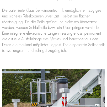
Die patentierte Klaas Seilwindentechnik ermöglicht ein zügiges
und sicheres Teleskopieren unter Last – selbst bei flacher
Mastneigung. Da die Seile geführt und elektrisch überwacht
werden, werden Schlaffseile bzw. ein Überspringen verhindert.
Eine integrierte elektronische Längenmessung erfasst permanent
die aktuelle Ausfahrlänge des Mastes und berechnet aus den
Daten die maximal mögliche Traglast. Die eingesetzte Seiltechnik
ist wartungsarm und sehr gut zugänglich.