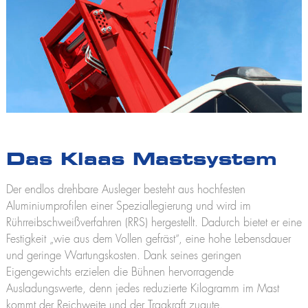
Das Klaas Mastsystem
Der endlos drehbare Ausleger besteht aus hochfesten
Aluminiumprofilen einer Speziallegierung und wird im
Rührreibschweißverfahren (RRS) hergestellt. Dadurch bietet er eine
Festigkeit „wie aus dem Vollen gefräst“, eine hohe Lebensdauer
und geringe Wartungskosten. Dank seines geringen
Eigengewichts erzielen die Bühnen hervorragende
Ausladungswerte, denn jedes reduzierte Kilogramm im Mast
kommt der Reichweite und der Tragkraft zugute.