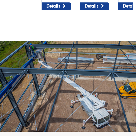
Theo25 V
Details
Details
Detail
Rudi21
Lutz
Feuerwehr
Theo20 FW
Löscharm
Alufiver
Multistar
Zubehör
Klaas at work – Das richtige Gerät für jeden Einsatz