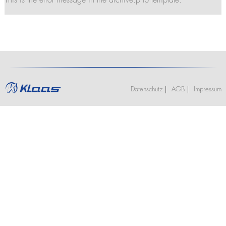
This is the error message in the archive.php template.
Stellenangebote
Kranführerschein Ascheberg (optional mit Klasse BE)
K2350
Termine
Ausbildung
K2500
Praktikum
Kranführerschein Niederlassungen
Jobs und Karriere
Anhängerkrane
Stellenangebote
Unterweisung für Kranfahrer - Ascheberg
K280
Ausbildung
K300 E
Unterweisung für Kranfahrer - Niederlassungen
Praktikum
K21-30
K23-33 City
Datenschutz
AGB
Impressum
K350 E
K400
Bauaufzüge
Toplight 21 Bau
HV 26/6 KA
Möbelaufzüge
Toplight 21
Toplight 25
Topworker
Shorty 25
Roadrunner
Bigmover