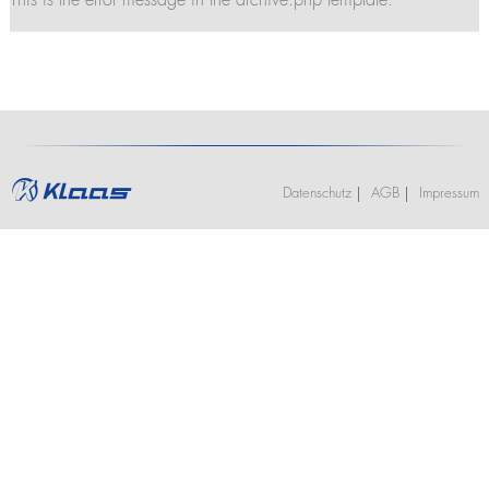
This is the error message in the archive.php template.
Stellenangebote
Kranführerschein Ascheberg (optional mit Klasse BE)
K2350
Termine
Ausbildung
K2500
Praktikum
Kranführerschein Niederlassungen
Jobs und Karriere
Anhängerkrane
Stellenangebote
Unterweisung für Kranfahrer - Ascheberg
K280
Ausbildung
K300 E
Unterweisung für Kranfahrer - Niederlassungen
Praktikum
K21-30
K23-33 City
Datenschutz
AGB
Impressum
K350 E
K400
Bauaufzüge
Toplight 21 Bau
HV 26/6 KA
Möbelaufzüge
Toplight 21
Toplight 25
Topworker
Shorty 25
Roadrunner
Bigmover