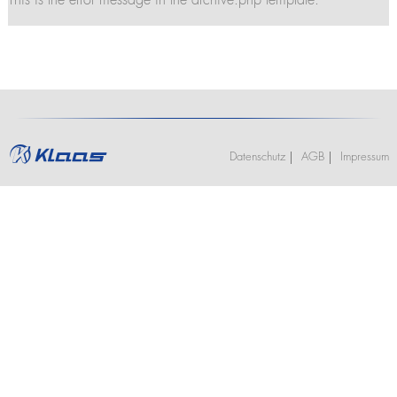
This is the error message in the archive.php template.
Stellenangebote
Kranführerschein Ascheberg (optional mit Klasse BE)
K2350
Termine
Ausbildung
K2500
Praktikum
Kranführerschein Niederlassungen
Jobs und Karriere
Anhängerkrane
Stellenangebote
Unterweisung für Kranfahrer - Ascheberg
K280
Ausbildung
K300 E
Unterweisung für Kranfahrer - Niederlassungen
Praktikum
K21-30
K23-33 City
Datenschutz
AGB
Impressum
K350 E
K400
Bauaufzüge
Toplight 21 Bau
HV 26/6 KA
Möbelaufzüge
Toplight 21
Toplight 25
Topworker
Shorty 25
Roadrunner
Bigmover