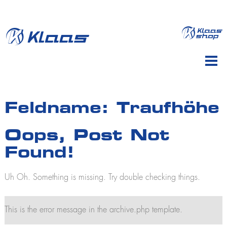
de
en
Unternehmen
Feldname:
Traufhöhe
Produkte
Profil
Oops, Post Not
Vertrieb
Autokrane
Found!
Service
K700
Händler
K760
Schulungen
Reparatur
Uh Oh. Something is missing. Try double checking things.
K775 E
Historie
K910
Ersatzteile
Aktuelles
LKW- und Kranführerschein
Standorte
K950
This is the error message in the archive.php template.
Vermietung
K950 L
LKW- und Kranführerschein 7,5 t
Jobs und Karriere
Neuigkeiten
K1003