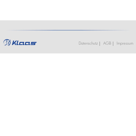
Stellenangebote
Kranführerschein Ascheberg (optional mit Klasse BE)
K2350
Termine
Ausbildung
K2500
Praktikum
Kranführerschein Niederlassungen
Jobs und Karriere
Anhängerkrane
Stellenangebote
Unterweisung für Kranfahrer - Ascheberg
K280
Ausbildung
K300 E
Unterweisung für Kranfahrer - Niederlassungen
Praktikum
K21-30
Datenschutz
AGB
Impressum
K23-33 City
K350 E
K400
Bauaufzüge
Toplight 21 Bau
HV 26/6 KA
Möbelaufzüge
Toplight 21
Toplight 25
Topworker
Shorty 25
Roadrunner
Bigmover