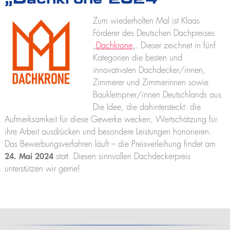
„Dachkrone 2024“
K2500
Praktikum
Kranführerschein Niederlassungen
Jobs und Karriere
Anhängerkrane
Zum wiederholten Mal ist Klaas
Stellenangebote
Unterweisung für Kranfahrer - Ascheberg
K280
Förderer des Deutschen Dachpreises
Ausbildung
K300 E
„
Dachkrone
„. Dieser zeichnet in fünf
Unterweisung für Kranfahrer - Niederlassungen
Praktikum
K21-30
Kategorien die besten und
K23-33 City
innovativsten Dachdecker/innen,
K350 E
Zimmerer und Zimmerinnen sowie
K400
Bauklempner/innen Deutschlands aus.
Bauaufzüge
Die Idee, die dahintersteckt: die
Toplight 21 Bau
Aufmerksamkeit für diese Gewerke wecken, Wertschätzung für
HV 26/6 KA
ihre Arbeit ausdrücken und besondere Leistungen honorieren.
Möbelaufzüge
Das Bewerbungsverfahren läuft – die Preisverleihung findet am
Toplight 21
24. Mai 2024
statt. Diesen sinnvollen Dachdeckerpreis
Toplight 25
unterstützen wir gerne!
Topworker
Shorty 25
Roadrunner
Bigmover
Hubarbeitsbühnen