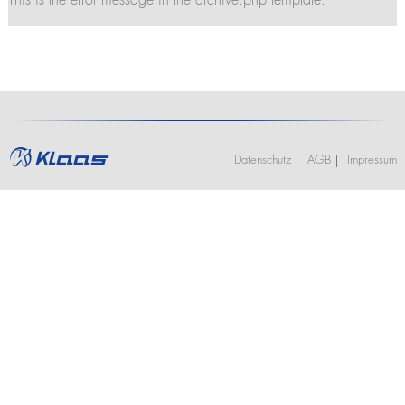
This is the error message in the archive.php template.
Stellenangebote
Kranführerschein Ascheberg (optional mit Klasse BE)
K2350
Termine
Ausbildung
K2500
Praktikum
Kranführerschein Niederlassungen
Jobs und Karriere
Anhängerkrane
Stellenangebote
Unterweisung für Kranfahrer - Ascheberg
K280
Ausbildung
K300 E
Unterweisung für Kranfahrer - Niederlassungen
Praktikum
K21-30
K23-33 City
Datenschutz
AGB
Impressum
K350 E
K400
Bauaufzüge
Toplight 21 Bau
HV 26/6 KA
Möbelaufzüge
Toplight 21
Toplight 25
Topworker
Shorty 25
Roadrunner
Bigmover