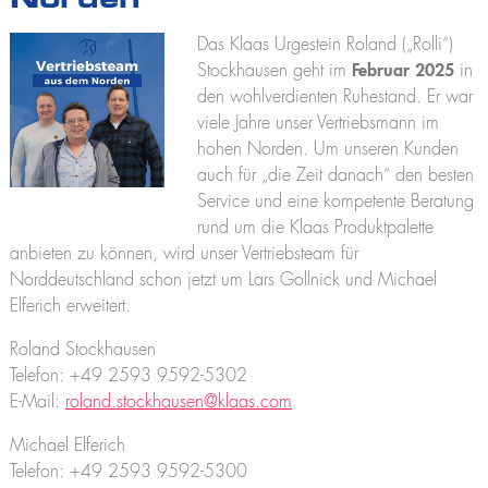
Norden
K2500
Praktikum
Kranführerschein Niederlassungen
Jobs und Karriere
Anhängerkrane
Das Klaas Urgestein Roland („Rolli“)
Stellenangebote
Unterweisung für Kranfahrer - Ascheberg
K280
Stockhausen geht im
Februar 2025
in
Ausbildung
K300 E
den wohlverdienten Ruhestand. Er war
Unterweisung für Kranfahrer - Niederlassungen
Praktikum
K21-30
viele Jahre unser Vertriebsmann im
K23-33 City
hohen Norden. Um unseren Kunden
K350 E
auch für „die Zeit danach“ den besten
K400
Service und eine kompetente Beratung
Bauaufzüge
rund um die Klaas Produktpalette
Toplight 21 Bau
anbieten zu können, wird unser Vertriebsteam für
HV 26/6 KA
Norddeutschland schon jetzt um Lars Gollnick und Michael
Möbelaufzüge
Elferich erweitert.
Toplight 21
Toplight 25
Roland Stockhausen
Topworker
Telefon: +49 2593 9592-5302
Shorty 25
E-Mail:
roland.stockhausen@klaas.com
Roadrunner
Bigmover
Michael Elferich
Telefon: +49 2593 9592-5300
Hubarbeitsbühnen