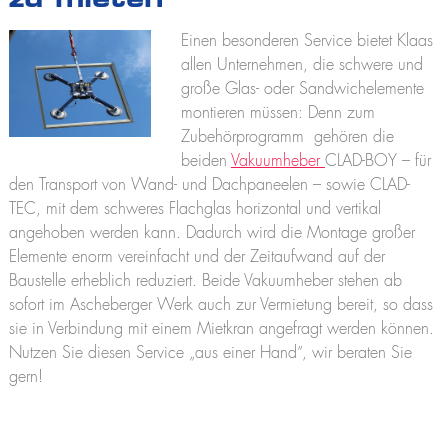
zu mieten
K2500
Praktikum
Kranführerschein Niederlassungen
Jobs und Karriere
Anhängerkrane
Einen besonderen Service bietet Klaas
Stellenangebote
Unterweisung für Kranfahrer - Ascheberg
K280
allen Unternehmen, die schwere und
Ausbildung
K300 E
große Glas- oder Sandwichelemente
Unterweisung für Kranfahrer - Niederlassungen
Praktikum
K21-30
montieren müssen: Denn zum
K23-33 City
Zubehörprogramm gehören die
K350 E
beiden
Vakuumheber
CLAD-BOY – für
K400
den Transport von Wand- und Dachpaneelen – sowie CLAD-
Bauaufzüge
TEC, mit dem schweres Flachglas horizontal und vertikal
Toplight 21 Bau
angehoben werden kann. Dadurch wird die Montage großer
HV 26/6 KA
Elemente enorm vereinfacht und der Zeitaufwand auf der
Möbelaufzüge
Baustelle erheblich reduziert. Beide Vakuumheber stehen ab
Toplight 21
sofort im Ascheberger Werk auch zur Vermietung bereit, so dass
Toplight 25
sie in Verbindung mit einem Mietkran angefragt werden können.
Topworker
Nutzen Sie diesen Service „aus einer Hand“, wir beraten Sie
Shorty 25
gern!
Roadrunner
Bigmover
Hubarbeitsbühnen