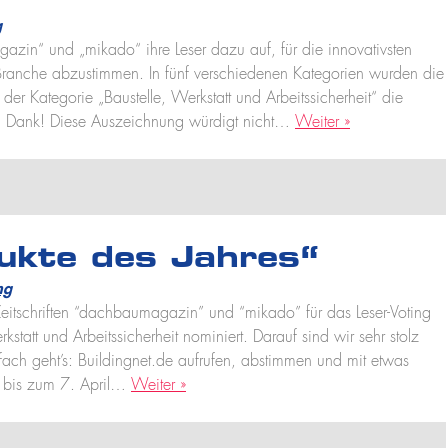
g
zin“ und „mikado“ ihre Leser dazu auf, für die innovativsten
Branche abzustimmen. In fünf verschiedenen Kategorien wurden die
er Kategorie „Baustelle, Werkstatt und Arbeitssicherheit“ die
en Dank! Diese Auszeichnung würdigt nicht…
Weiter »
ukte des Jahres“
ng
itschriften “dachbaumagazin” und “mikado” für das Leser-Voting
kstatt und Arbeitssicherheit nominiert. Darauf sind wir sehr stolz
ach geht’s: Buildingnet.de aufrufen, abstimmen und mit etwas
t bis zum 7. April…
Weiter »