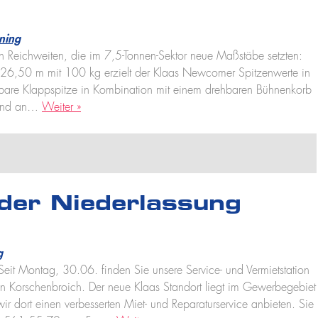
ning
en Reichweiten, die im 7,5-Tonnen-Sektor neue Maßstäbe setzten:
 26,50 m mit 100 kg erzielt der Klaas Newcomer Spitzenwerte in
erbare Klappspitze in Kombination mit einem drehbaren Bühnenkorb
g und an…
Weiter »
der Niederlassung
g
eit Montag, 30.06. finden Sie unsere Service- und Vermietstation
in Korschenbroich. Der neue Klaas Standort liegt im Gewerbegebiet
r dort einen verbesserten Miet- und Reparaturservice anbieten. Sie