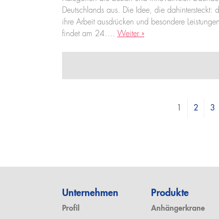
Deutschlands aus. Die Idee, die dahintersteckt
ihre Arbeit ausdrücken und besondere Leistungen
findet am 24….
Weiter »
1
2
3
Unternehmen
Produkte
Profil
Anhängerkrane