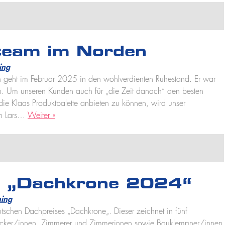
team im Norden
ing
en geht im Februar 2025 in den wohlverdienten Ruhestand. Er war
en. Um unseren Kunden auch für „die Zeit danach“ den besten
ie Klaas Produktpalette anbieten zu können, wird unser
um Lars…
Weiter »
ie „Dachkrone 2024“
ing
tschen Dachpreises „Dachkrone„. Dieser zeichnet in fünf
decker/innen, Zimmerer und Zimmerinnen sowie Bauklempner/innen