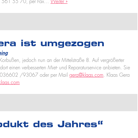
 / 561 55 70, per Fax…
Weiter »
era ist umgezogen
ning
Korbußen, jedoch nun an der Mittelstraße 8. Auf vergrößerter
t einen verbesserten Miet- und Reparaturservice anbieten. Sie
mer 036602 /93067 oder per Mail
gera@klaas.com
. Klaas Gera
klaas.com
dukt des Jahres“