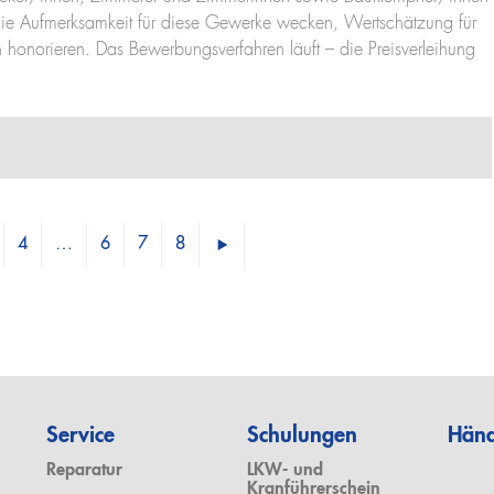
: die Aufmerksamkeit für diese Gewerke wecken, Wertschätzung für
 honorieren. Das Bewerbungsverfahren läuft – die Preisverleihung
4
…
6
7
8
Service
Schulungen
Händ
Reparatur
LKW- und
Kranführerschein