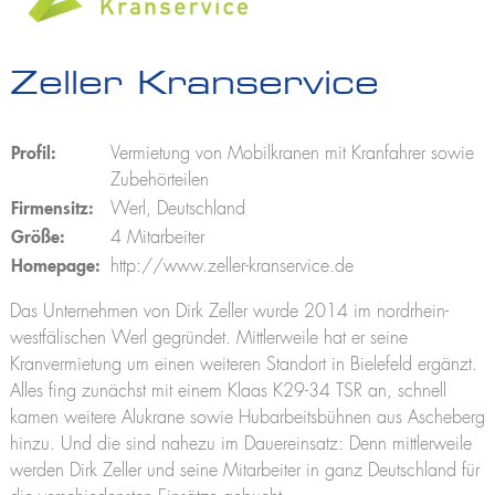
K2500
Praktikum
Kranführerschein Niederlassungen
Jobs und Karriere
Anhängerkrane
Stellenangebote
Unterweisung für Kranfahrer - Ascheberg
K280
Zeller Kranservice
Ausbildung
K300 E
Unterweisung für Kranfahrer - Niederlassungen
Praktikum
K21-30
K23-33 City
Profil:
Vermietung von Mobilkranen mit Kranfahrer sowie
K350 E
Zubehörteilen
K400
Firmensitz:
Werl, Deutschland
Bauaufzüge
Größe:
4 Mitarbeiter
Toplight 21 Bau
Homepage:
http://www.zeller-kranservice.de
HV 26/6 KA
Möbelaufzüge
Das Unternehmen von Dirk Zeller wurde 2014 im nordrhein-
Toplight 21
westfälischen Werl gegründet. Mittlerweile hat er seine
Toplight 25
Kranvermietung um einen weiteren Standort in Bielefeld ergänzt.
Topworker
Alles fing zunächst mit einem Klaas K29-34 TSR an, schnell
Shorty 25
kamen weitere Alukrane sowie Hubarbeitsbühnen aus Ascheberg
Roadrunner
hinzu. Und die sind nahezu im Dauereinsatz: Denn mittlerweile
Bigmover
werden Dirk Zeller und seine Mitarbeiter in ganz Deutschland für
Hubarbeitsbühnen