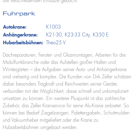
die verschiedensten Einsätze gebucht.
Theo25 V
Rudi21
Fuhrpark
Lutz
Feuerwehr
Autokrane:
K1003
Theo20 FW
Anhängerkrane:
K21-30
,
K23-33 City
,
K350 E
Löscharm
Hubarbeitsbühnen:
Theo25 V
Alufiver
Multistar
Dachreparaturen, Fenster- und Glasmontagen, Arbeiten für die
Zubehör
Mobilfunkbranche oder das Aufstellen großer Hallen und
Wintergärten – die Aufgaben seiner Auto- und Anhängerkrane
sind vielseitig und komplex. Die Kunden von Dirk Zeller schätzen
dabei besonders Tragkraft und Reichweiten seiner Geräte,
Klaas at work – Das richtige Gerät für jeden Einsatz
verbunden mit der Möglichkeit, diese schnell und unkompliziert
umsetzen zu können. Ein weiterer Pluspunkt ist das zahlreiche
Zubehör, das Zeller Kranservice für seine Alu-Krane anbietet. So
können bei Bedarf Ziegelzangen, Palettengabeln, Schuttmulden
und Vakuumheber mitgeliefert oder die Krane zu
Hubarbeitsbühnen umgebaut werden.